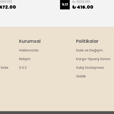
590.00
₺ 500.00
%
17
472.00
₺ 416.00
Kurumsal
Politikalar
Hakkımızda
İade ve Değişim
İletişim
Kargo-Sipariş Süreci
 İade
S.S.S
Satış Sözleşmesi
Gizlilik