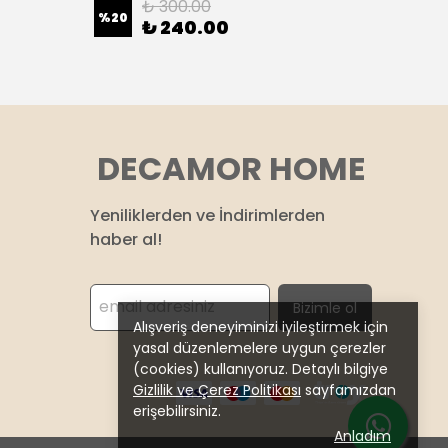
₺ 300.00
%
20
%
17
₺ 240.00
2 Renk
DECAMOR HOME
Yeniliklerden ve İndirimlerden
haber al!
Bizimle ol
Alışveriş deneyiminizi iyileştirmek için
yasal düzenlemelere uygun çerezler
(cookies) kullanıyoruz. Detaylı bilgiye
Gizlilik ve Çerez Politikası
sayfamızdan
erişebilirsiniz.
Anladım