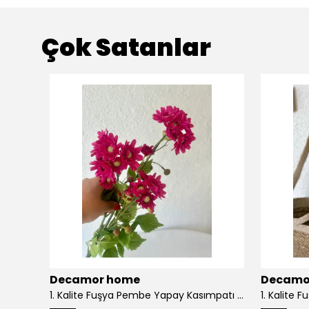
Çok Satanlar
Decamor home
Decamo
2 li Bej Ekru Hasır Rattan Bohem Duvar Dekoru - Sütlü kahvee
1. Kalite Fuşya Pembe Yapay Kasımpatı Dalı Çiçeği 80 cm - Pembee