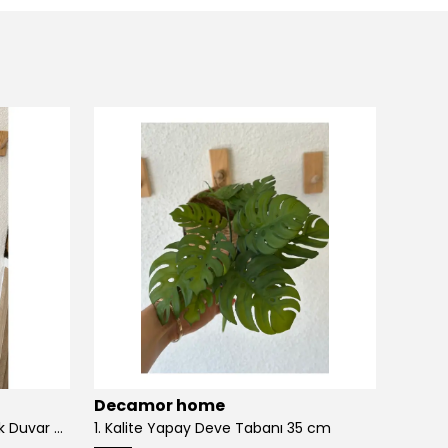
Decamor home
Deca
1. Kalite Sarkan Okaliptus Yeşillik Duvar Çiçeği Sarmaşık 100 Cm
1. Kalite Yapay Deve Tabanı 35 cm