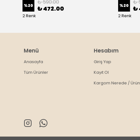
₺ 590.00
₺ 
%
20
%
20
₺ 472.00
₺ 
2 Renk
2 Renk
Menü
Hesabım
Anasayfa
Giriş Yap
Tüm Ürünler
Kayıt Ol
Kargom Nerede / Ürün