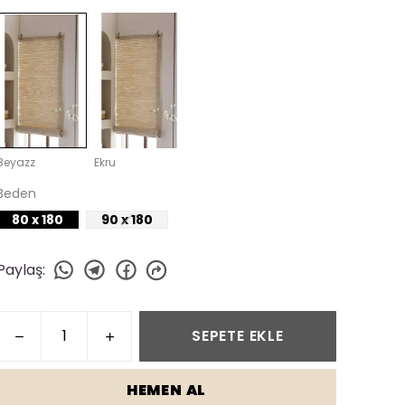
Beyazz
Ekru
Beden
80 x 180
90 x 180
Paylaş
:
SEPETE EKLE
HEMEN AL