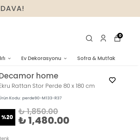
BEDAVA!
0
ıfı
Ev Dekorasyonu
Sofra & Mutfak
Decamor home
Ekru Rattan Stor Perde 80 x 180 cm
Ürün Kodu
:
perde90-M133-R37
₺ 1,850.00
%
20
₺ 1,480.00
Renk