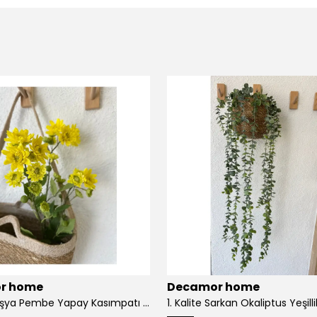
r home
Decamor home
1. Kalite Fuşya Pembe Yapay Kasımpatı Dalı Çiçeği 80 cm - Sarı