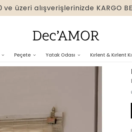
 ve üzeri alışverişlerinizde KARGO 
Peçete
Yatak Odası
Kırlent & Kırlent Kıl