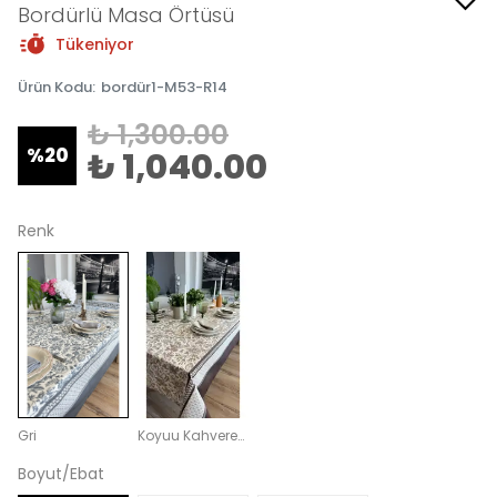
Bordürlü Masa Örtüsü
Tükeniyor
Ürün Kodu
:
bordür1-M53-R14
₺ 1,300.00
%
20
₺ 1,040.00
Renk
Gri
Koyuu Kahverengi
Boyut/Ebat