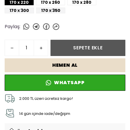
170 x 220
170 x 260
170 x 280
170 x 300
170 x 350
Paylaş
:
SEPETE EKLE
HEMEN AL
WHATSAPP
2.000 TL üzeri ücretsiz kargo!
14 gün içinde iade/değişim