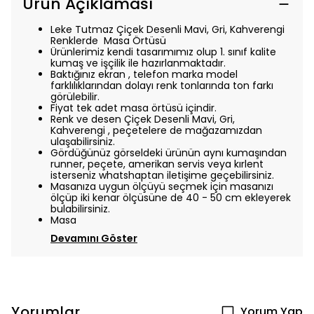
Ürün Açıklaması
Leke Tutmaz Çiçek Desenli Mavi, Gri, Kahverengi
Renklerde Masa Örtüsü
Ürünlerimiz kendi tasarımımız olup 1. sınıf kalite
kumaş ve işçilik ile hazırlanmaktadır.
Baktığınız ekran , telefon marka model
farklılıklarından dolayı renk tonlarında ton farkı
görülebilir.
Fiyat tek adet masa örtüsü içindir.
Renk ve desen
Çiçek Desenli
Mavi, Gri,
Kahverengi
,
peçetelere de mağazamızdan
ulaşabilirsiniz.
Gördüğünüz görseldeki ürünün aynı kumaşından
runner, peçete, amerikan servis veya kırlent
isterseniz whatshaptan iletişime geçebilirsiniz.
Masanıza uygun ölçüyü seçmek için masanızı
ölçüp iki kenar ölçüsüne de 40 - 50 cm ekleyerek
bulabilirsiniz.
Masa
Devamını Göster
Yorumlar
Yorum Yap