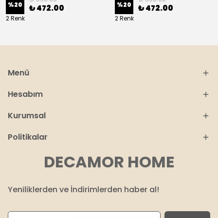
%
20
%
20
₺ 472.00
₺ 472.00
2 Renk
2 Renk
Menü
Hesabım
Kurumsal
Politikalar
DECAMOR HOME
Yeniliklerden ve İndirimlerden haber al!