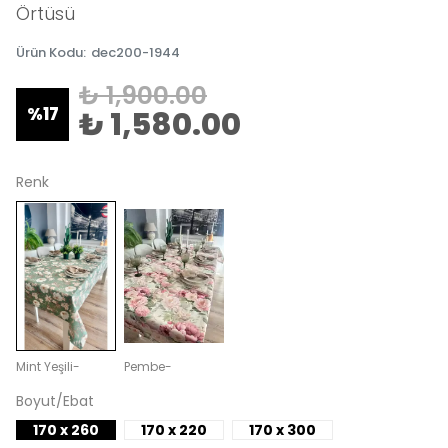
Örtüsü
Ürün Kodu
:
dec200-1944
₺ 1,900.00
%
17
₺ 1,580.00
Renk
Mint Yeşili-
Pembe-
Boyut/Ebat
170 x 260
170 x 220
170 x 300