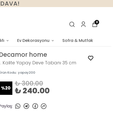
BEDAVA!
0
ıfı
Ev Dekorasyonu
Sofra & Mutfak
Decamor home
1. Kalite Yapay Deve Tabanı 35 cm
Ürün Kodu
:
yapay200
₺ 300.00
%
20
₺ 240.00
Paylaş
: