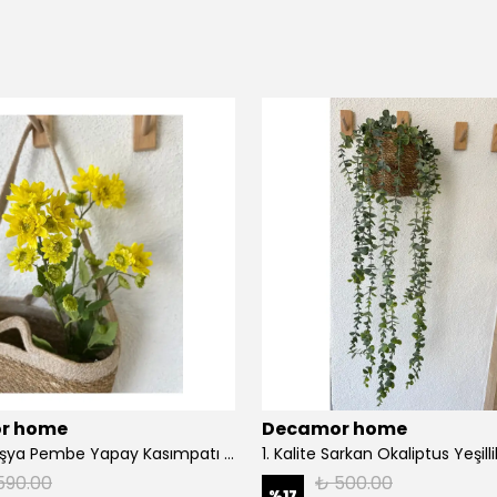
r home
Decamor home
1. Kalite Fuşya Pembe Yapay Kasımpatı Dalı Çiçeği 80 cm - Sarı
590.00
₺ 500.00
%
17