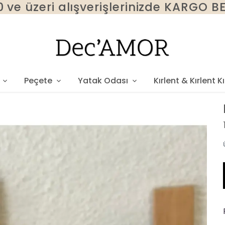
 ve üzeri alışverişlerinizde KARGO 
Peçete
Yatak Odası
Kırlent & Kırlent Kıl