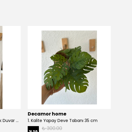
Decamor home
Deca
1. Kalite Sarkan Okaliptus Yeşillik Duvar Çiçeği Sarmaşık 100 Cm
1. Kalite Yapay Deve Tabanı 35 cm
₺ 300.00
%
20
%
17