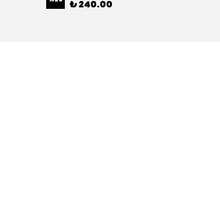
₺ 240.00
2 Renk