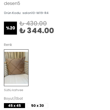
desen5
Ürün Kodu
:
salon10-M19-R4
₺ 430.00
%
20
₺ 344.00
Renk
Sütlü kahvee
Boyut/Ebat
45 x 45
50 x 30