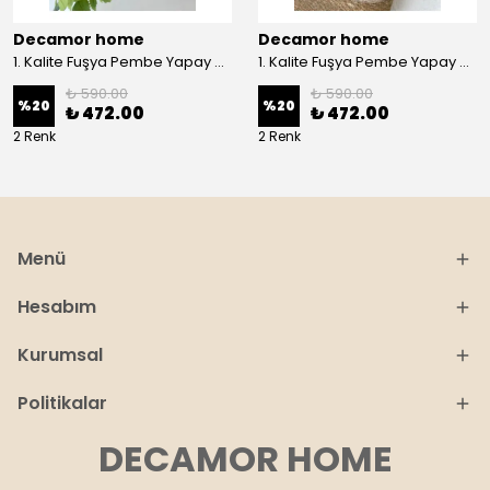
Decamor home
Decamor home
1. Kalite Fuşya Pembe Yapay Kasımpatı Dalı Çiçeği 80 cm - Pembee
1. Kalite Fuşya Pembe Yapay Kasımpatı Dalı Çiçeği 80 cm - Sarı
₺ 590.00
₺ 590.00
%
20
%
20
₺ 472.00
₺ 472.00
2 Renk
2 Renk
Menü
Hesabım
Kurumsal
Politikalar
DECAMOR HOME