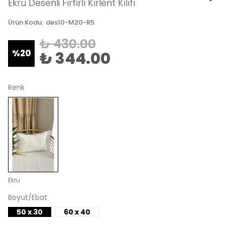
Ekru Desenli Fırfırlı Kırlent Kılıfı
Ürün Kodu
:
des10-M20-R5
₺ 430.00
%
20
₺ 344.00
Renk
Ekru
Boyut/Ebat
50 x 30
60 x 40