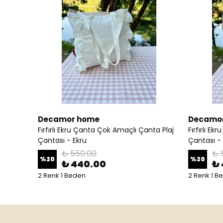
Decamor home
Decamo
Fırfırlı Ekru Çanta Çok Amaçlı Çanta Plaj
Fırfırlı E
Çantası - Ekru
Çantası -
₺ 550.00
₺ 
%
20
%
20
₺ 440.00
₺
2 Renk 1 Beden
2 Renk 1 B