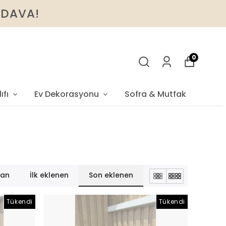
BEDAVA!
0
ıfı
Ev Dekorasyonu
Sofra & Mutfak
lan
İlk eklenen
Son eklenen
Tükendi
Tükendi