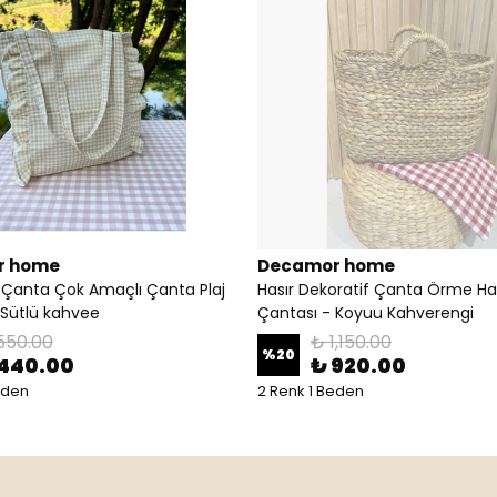
r home
Decamor home
kru Çanta Çok Amaçlı Çanta Plaj
Hasır Dekoratif Çanta Örme Ha
 Sütlü kahvee
Çantası - Koyuu Kahverengi
550.00
₺ 1,150.00
%
20
 440.00
₺ 920.00
eden
2 Renk 1 Beden