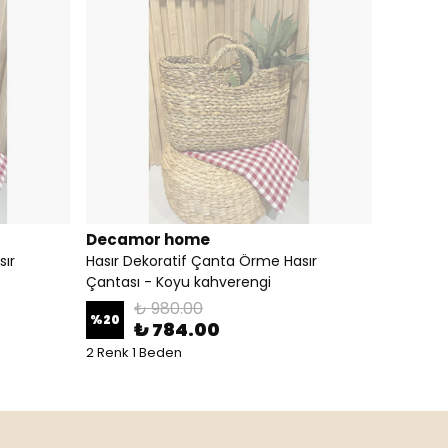
Decamor home
sır
Hasır Dekoratif Çanta Örme Hasır
Çantası - Koyu kahverengi
₺ 980.00
%
20
₺ 784.00
2 Renk 1 Beden