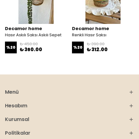
Decamor home
Decamor home
Hasır Askılı Saksı Askılı Sepet
Renkli Hasır Saksı
₺ 450.00
₺ 390.00
%
20
%
20
₺ 360.00
₺ 312.00
Menü
Hesabım
Kurumsal
Politikalar