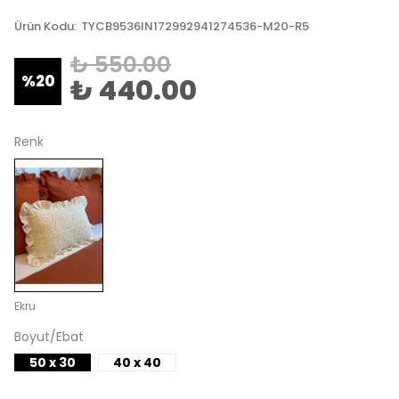
Ürün Kodu
:
TYCB9536IN172992941274536-M20-R5
₺ 550.00
%
20
₺ 440.00
Renk
Ekru
Boyut/Ebat
50 x 30
40 x 40