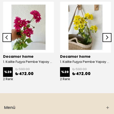
Decamor home
Decamor home
1. Kalite Fuşya Pembe Yapay Kasımpatı Dalı Çiçeği 80 cm - Pembee
1. Kalite Fuşya Pembe Yapay Kasımpatı Dalı Çiçeği 80 cm - Sarı
₺ 590.00
₺ 590.00
%
20
%
20
₺ 472.00
₺ 472.00
2 Renk
2 Renk
Menü