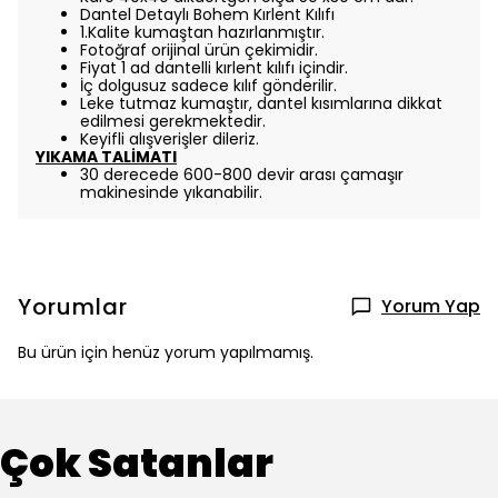
Dantel Detaylı Bohem Kırlent Kılıfı
1.Kalite kumaştan hazırlanmıştır.
Fotoğraf orijinal ürün çekimidir.
Fiyat 1 ad dantelli kırlent kılıfı içindir.
İç dolgusuz sadece kılıf gönderilir.
Leke tutmaz kumaştır, dantel kısımlarına dikkat
edilmesi gerekmektedir.
Keyifli alışverişler dileriz.
YIKAMA TALİMATI
30 derecede 600-800 devir arası çamaşır
makinesinde yıkanabilir.
Yorumlar
Yorum Yap
Bu ürün için henüz yorum yapılmamış.
Çok Satanlar