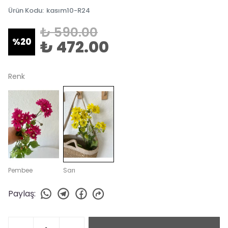
Ürün Kodu
:
kasım10-R24
₺ 590.00
%
20
₺ 472.00
Renk
Pembee
Sarı
Paylaş
: