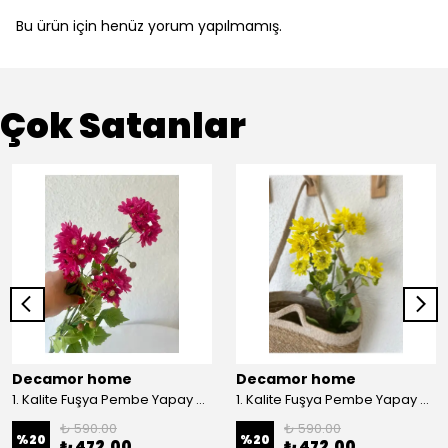
Bu ürün için henüz yorum yapılmamış.
Çok Satanlar
Decamor home
Decamor home
1. Kalite Fuşya Pembe Yapay Kasımpatı Dalı Çiçeği 80 cm - Pembee
1. Kalite Fuşya Pembe Yapay Kasımpatı Dalı Çiçeği 80 cm - Sarı
₺ 590.00
₺ 590.00
%
20
%
20
₺ 472.00
₺ 472.00