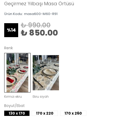
Geçirmez Yılbaşı Masa Örtüsü
Ürün Kodu
:
masa600-M60-R91
₺ 990.00
%
14
₺ 850.00
Renk
Kırmızı ekru
Ekru siyah
Boyut/Ebat
130 x 170
170 x 220
170 x 260