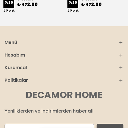
%
20
%
20
₺ 472.00
₺ 472.00
2 Renk
2 Renk
Menü
Hesabım
Kurumsal
Politikalar
DECAMOR HOME
Yeniliklerden ve İndirimlerden haber al!