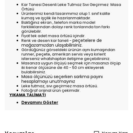
Kar Tanesi Desenli Leke Tutmaz Sıvı Geçirmez Masa
Örtüsü
Ürünlerimiz kendi tasarımımız olup 1. sınıf kalite
kumaş ve işçilik ile hazırlanmaktadır.
Baktığınız ekran , telefon marka model
farklılıklarından dolayı renk tonlarında ton farkı
görülebilir.
Fiyat tek adet masa örtüsü içindir.
peçetelere de
Renk ve desen kar taneli -
mağazamızdan ulaşabilirsiniz.
Gördüğünüz görseldeki ürünün aynı kumaşından
runner, peçete, amerikan servis veya kırlent
isterseniz whatshaptan iletişime geçebilirsiniz.
Masanıza uygun ölçüyü seçmek için masanızı ölçüp
iki kenar ölçüsüne de 40 - 50 cm ekleyerek
bulabilirsiniz.
Masa ölçünüzü seçerken sarkma payını
hesaplamayı unutmayınız
Leke tutmaz, sıvı geçirmez masa örtüsü.
Fotoğraf orijinal ürün çekimidir.
YIKAMA TALİMATI
Devamını Göster