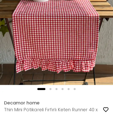
Decamor home
Thin Mini Pötikareli Fırfırlı Keten Runner 40 x