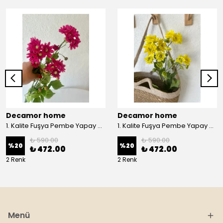
Decamor home
Decamor home
1. Kalite Fuşya Pembe Yapay Kasımpatı Dalı Çiçeği 80 cm - Pembee
1. Kalite Fuşya Pembe Yapay Kasımpatı Dalı Çiçeği 80 cm - Sarı
₺ 590.00
₺ 590.00
%
20
%
20
₺ 472.00
₺ 472.00
2 Renk
2 Renk
Menü