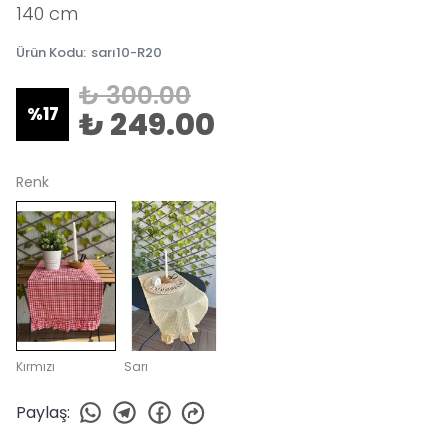
140 cm
Ürün Kodu
:
sarı10-R20
₺ 300.00
%
17
₺ 249.00
Renk
Kırmızı
Sarı
Paylaş
: