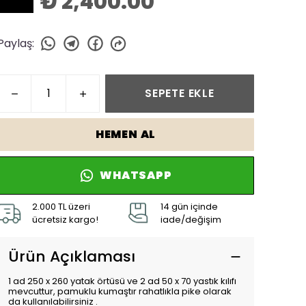
₺ 2,400.00
Paylaş
:
SEPETE EKLE
HEMEN AL
WHATSAPP
2.000 TL üzeri
14 gün içinde
ücretsiz kargo!
iade/değişim
Ürün Açıklaması
1 ad 250 x 260 yatak örtüsü ve 2 ad 50 x 70 yastık kılıfı
mevcuttur, pamuklu kumaştır rahatlıkla pike olarak
da kullanılabilirsiniz .