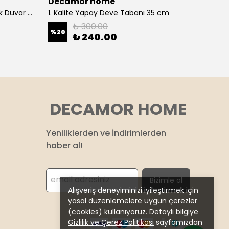
Decamor home
Deca
1. Kalite Sarkan Okaliptus Yeşillik Duvar Çiçeği Sarmaşık 100 Cm
1. Kalite Yapay Deve Tabanı 35 cm
₺ 300.00
%
20
%
17
₺ 240.00
2 Renk
DECAMOR HOME
Yeniliklerden ve İndirimlerden
haber al!
Bizimle ol
Alışveriş deneyiminizi iyileştirmek için
yasal düzenlemelere uygun çerezler
(cookies) kullanıyoruz. Detaylı bilgiye
Gizlilik ve Çerez Politikası
sayfamızdan