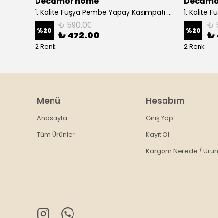
Decamor home
Decamo
2 li Bej Ekru Hasır Rattan Bohem Duvar Dekoru - Sütlü kahvee
1. Kalite Fuşya Pembe Yapay Kasımpatı Dalı Çiçeği 80 cm - Pembee
₺ 590.00
₺ 
%
20
%
20
₺ 472.00
₺ 
2 Renk
2 Renk
Menü
Hesabım
Anasayfa
Giriş Yap
Tüm Ürünler
Kayıt Ol
Kargom Nerede / Ürün