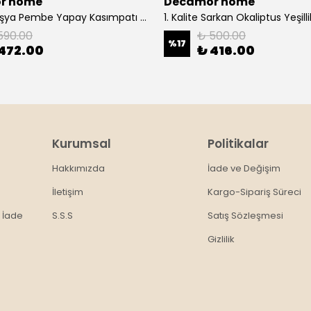
r home
Decamor home
1. Kalite Fuşya Pembe Yapay Kasımpatı Dalı Çiçeği 80 cm - Sarı
590.00
₺ 500.00
%
17
472.00
₺ 416.00
Kurumsal
Politikalar
Hakkımızda
İade ve Değişim
İletişim
Kargo-Sipariş Süreci
 İade
S.S.S
Satış Sözleşmesi
Gizlilik