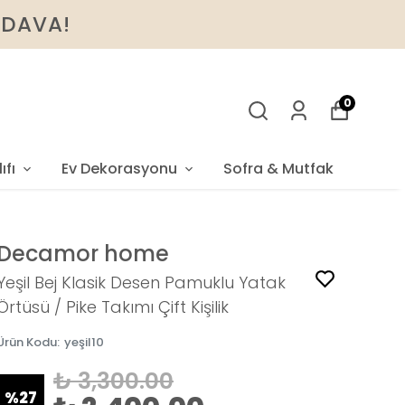
BEDAVA!
0
ıfı
Ev Dekorasyonu
Sofra & Mutfak
Decamor home
Yeşil Bej Klasik Desen Pamuklu Yatak
Örtüsü / Pike Takımı Çift Kişilik
Ürün Kodu
:
yeşil10
₺ 3,300.00
%
27