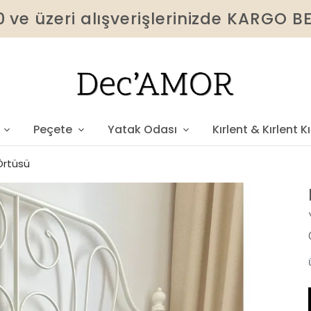
 ve üzeri alışverişlerinizde KARGO 
Peçete
Yatak Odası
Kırlent & Kırlent Kıl
 Örtüsü